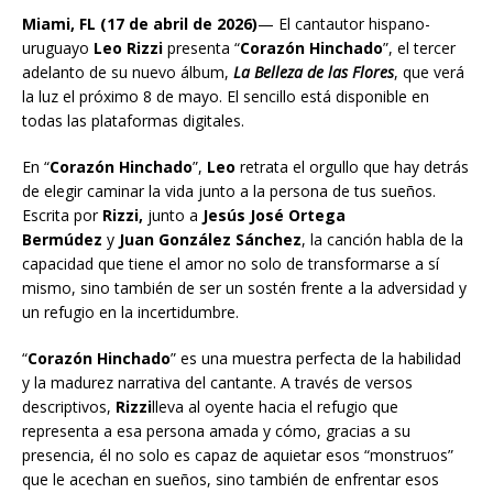
Miami, FL (17 de abril de 2026)
— El cantautor hispano-
uruguayo
Leo Rizzi
presenta “
Corazón Hinchado
”, el tercer
adelanto de su nuevo álbum,
La Belleza de las Flores
, que verá
la luz el próximo 8 de mayo. El sencillo está disponible en
todas las plataformas digitales.
En “
Corazón Hinchado
”,
Leo
retrata el orgullo que hay detrás
de elegir caminar la vida junto a la persona de tus sueños.
Escrita por
Rizzi,
junto a
Jesús José Ortega
Bermúdez
y
Juan González Sánchez
, la canción habla de la
capacidad que tiene el amor no solo de transformarse a sí
mismo, sino también de ser un sostén frente a la adversidad y
un refugio en la incertidumbre.
“
Corazón Hinchado
” es una muestra perfecta de la habilidad
y la madurez narrativa del cantante. A través de versos
descriptivos,
Rizzi
lleva al oyente hacia el refugio que
representa a esa persona amada y cómo, gracias a su
presencia, él no solo es capaz de aquietar esos “monstruos”
que le acechan en sueños, sino también de enfrentar esos