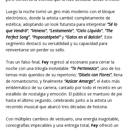
Luego la noche tomó un giro más moderno con el bloque
electrónico, donde la artista cambió completamente de
estética, adoptando un look futurista para interpretar
“Sé lo
que Vendrá”
,
“Veneno”
,
“Lentamente”
,
“Cielo Líquido”
,
“The
Perfect Song”
,
“Popocatépetel”
y
“Gatos en el Balcón”.
Este
segmento destacó su versatilidad y su capacidad para
reinventarse sin perder su sello.
Tras un falso final,
Fey
regresó al escenario para cerrar la
noche con una trilogía inolvidable:
“Te Pertenezco”
, uno de los
temas más queridos de su repertorio;
“Díselo con Flores”
, llena
de romanticismo; y finalmente
“Azúcar Amargo”
, el éxito más
emblemático de su carrera, cantado por todo el recinto en un
estallido de nostalgia y emoción. El público se mantuvo de pie
hasta el último segundo, celebrando junto a la artista un
recorrido musical que abarcó tres décadas de historia.
Con múltiples cambios de vestuario, una energía inagotable,
coreografías impecables y una entrega total,
Fey
ofreció un