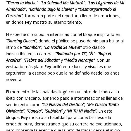
“Tierna la Noche”
,
“La Soledad Me Matará”
,
“Las Lágrimas de Mi
Almohada”
,
“Bailando Bajo la Lluvia”
y
“Desmargaritando el
Corazón”
, formaron parte del repertorio lleno de emociones,
en donde
Fey
mostró su eterno talento.
El espectáculo subió la intensidad con el bloque inspirado en
“Dancing Queen”
, donde el público se puso de pie para bailar al
ritmo de
“Bombón”
,
“La Noche Se Mueve”
otro clásico
indiscutible en su carrera,
“Bailando por Ti”
,
“Él”
,
“Bajo el
Arcoíris”
,
“Fiebre del Sábado”
y
“Media Naranja”
. Con un
vestuario más glam
Fey
brilló entre luces y visuales que
capturaron la esencia pop que la ha definido desde los años
noventa.
El momento de las baladas llegó con un intro dedicado a su
éxito con Mecano, abriendo paso a interpretaciones llenas de
sentimiento como
“La Fuerza del Destino”
,
“Me Cuesta Tanto
Olvidarte”
,
“Canela”
,
“Subidón” y “Ni Tú Ni Nadie”
. En este
bloque,
Fey
mostró su habilidad para conectar desde la
emoción pura, demostrando que su carrera ha evolucionado,
pero conserva la esencia que la hizo destacar desde el inicio.