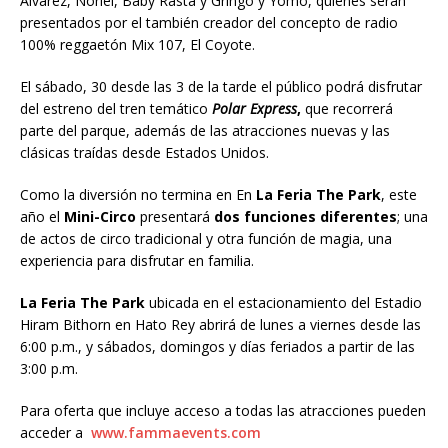
Alvarez, Noriel, Baby Rasta y Gringo y Yomo, quienes serán
presentados por el también creador del concepto de radio
100% reggaetón Mix 107, El Coyote.
El sábado, 30 desde las 3 de la tarde el público podrá disfrutar
del estreno del tren temático
Polar Express
,
que recorrerá
parte del parque, además de las atracciones nuevas y las
clásicas traídas desde Estados Unidos.
Como la diversión no termina en En
La Feria The Park
, este
año el
Mini-Circo
presentará
dos funciones diferentes
; una
de actos de circo tradicional y otra función de magia, una
experiencia para disfrutar en familia.
La Feria The Park
ubicada en el estacionamiento del Estadio
Hiram Bithorn en Hato Rey abrirá de lunes a viernes desde las
6:00 p.m., y sábados, domingos y días feriados a partir de las
3:00 p.m.
Para oferta que incluye acceso a todas las atracciones pueden
acceder a
www.fammaevents.com