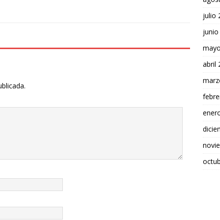
julio
junio
mayo
abril
marz
ublicada.
febre
ener
dici
novi
octu