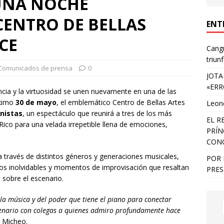
UNA NOCHE
 CENTRO DE BELLAS
ENT
CE
Cangr
triun
Comunicados de prensa
0
JOTA
«ERR
ncia y la virtuosidad se unen nuevamente en una de las
óximo
30 de mayo
, el emblemático Centro de Bellas Artes
Leone
anistas
, un espectáculo que reunirá a tres de los más
EL R
Rico para una velada irrepetible llena de emociones,
PRÍN
CON
a través de distintos géneros y generaciones musicales,
POR 
os inolvidables y momentos de improvisación que resaltan
PRES
s sobre el escenario.
 la música y del poder que tiene el piano para conectar
cenario con colegas a quienes admiro profundamente hace
 Micheo.