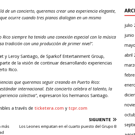
ARC
lá de un concierto, queremos crear una experiencia elegante,
a que ocurre cuando tres pianos dialogan en un mismo
julio
junio
o Rico siempre ha tenido una conexión especial con la música
esa tradición con una producción de primer nivel”.
mayo
abril
fet y Leroy Santiago, de Sparkof Entertainment Group,
arte de la visión de continuar desarrollando experiencias
marz
erto Rico.
febre
eriencias que queremos seguir creando en Puerto Rico:
ener
tándar internacional. Este concierto celebra el talento, la
dici
periencia colectiva”
, expresaron los hermanos Santiago.
novi
nibles a través de
ticketera.com
y
tcpr.com
octu
SIGUIENTE
sept
n más
Los Leones empatan en el cuarto puesto del Grupo B
dad
agos