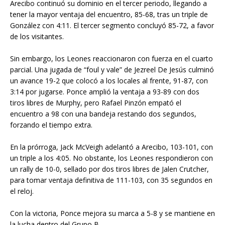
Arecibo continuó su dominio en el tercer periodo, llegando a
tener la mayor ventaja del encuentro, 85-68, tras un triple de
González con 4:11. El tercer segmento concluyó 85-72, a favor
de los visitantes.
Sin embargo, los Leones reaccionaron con fuerza en el cuarto
parcial. Una jugada de “foul y vale” de Jezreel De Jesús culminó
un avance 19-2 que colocó a los locales al frente, 91-87, con
3:14 por jugarse. Ponce amplió la ventaja a 93-89 con dos
tiros libres de Murphy, pero Rafael Pinzón empató el
encuentro a 98 con una bandeja restando dos segundos,
forzando el tiempo extra.
En la prórroga, Jack McVeigh adelantó a Arecibo, 103-101, con
un triple a los 4:05. No obstante, los Leones respondieron con
un rally de 10-0, sellado por dos tiros libres de Jalen Crutcher,
para tomar ventaja definitiva de 111-103, con 35 segundos en
el reloj.
Con la victoria, Ponce mejora su marca a 5-8 y se mantiene en
la lucha dentro del Grupo B.