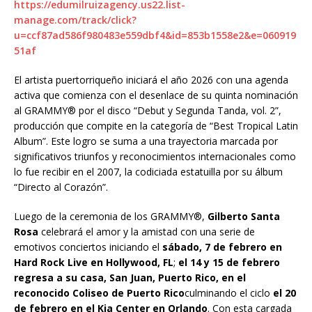
https://edumilruizagency.us22.list-
manage.com/track/click?
u=ccf87ad586f980483e559dbf4&id=853b1558e2&e=060919
51af
El artista puertorriqueño iniciará el año 2026 con una agenda
activa que comienza con el desenlace de su quinta nominación
al GRAMMY® por el disco “Debut y Segunda Tanda, vol. 2”,
producción que compite en la categoría de “Best Tropical Latin
Album”. Este logro se suma a una trayectoria marcada por
significativos triunfos y reconocimientos internacionales como
lo fue recibir en el 2007, la codiciada estatuilla por su álbum
“Directo al Corazón”.
Luego de la ceremonia de los GRAMMY®,
Gilberto Santa
Rosa
celebrará el amor y la amistad con una serie de
emotivos conciertos iniciando el
sábado, 7 de febrero en
Hard Rock Live en Hollywood, FL
;
el 14 y 15 de febrero
regresa a su casa, San Juan, Puerto Rico, en el
reconocido Coliseo de Puerto Rico
culminando el ciclo
el 20
de febrero en el Kia Center en Orlando
. Con esta cargada