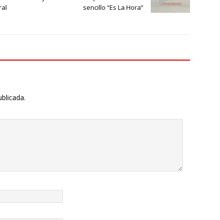
ral
sencillo “Es La Hora”
ublicada.