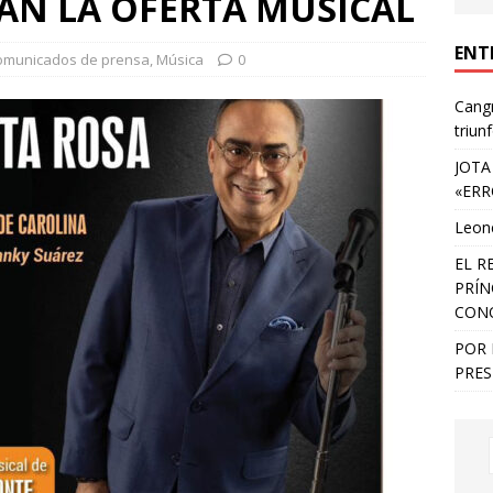
AN LA OFERTA MUSICAL
ENT
omunicados de prensa
,
Música
0
Cangr
triun
JOTA
«ERR
Leone
EL R
PRÍN
CON
POR 
PRES