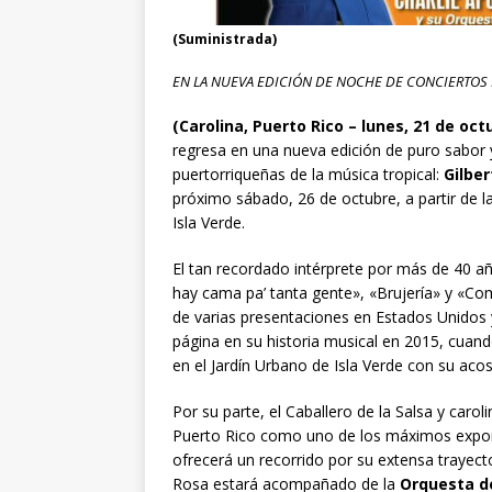
(Suministrada)
EN LA NUEVA EDICIÓN DE NOCHE DE CONCIERTOS
(Carolina, Puerto Rico – lunes, 21 de oc
regresa en una nueva edición de puro sabor y
puertorriqueñas de la música tropical:
Gilbe
próximo sábado, 26 de octubre, a partir de la
Isla Verde.
El tan recordado intérprete por más de 40 
hay cama pa’ tanta gente», «Brujería» y «Co
de varias presentaciones en Estados Unidos 
página en su historia musical en 2015, cuando
en el Jardín Urbano de Isla Verde con su aco
Por su parte, el Caballero de la Salsa y caro
Puerto Rico como uno de los máximos exponen
ofrecerá un recorrido por su extensa trayect
Rosa estará acompañado de la
Orquesta de