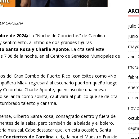
ARC
 EN CAROLINA
julio
tubre de 2024)
La “Noche de Conciertos” de Carolina
junio
 sentimiento, al ritmo de dos grandes figuras
mayo
rto Santa Rosa y Charlie Aponte
. La cita será este
s 7:00 de la noche, en el Centro de Servicios Municipales de
abril
marz
años del Gran Combo de Puerto Rico, con éxitos como «No
febre
mpañera Mía», regresará al escenario puertorriqueño luego
ener
y Colombia. Charlie Aponte, quien inscribe una nueva
 se lanza como solista, cautivará al público que se dé cita
dici
stumbrado talento y carisma.
novi
linense, Gilberto Santa Rosa, consagrado dentro y fuera de
octu
tes de la salsa, pero también de la balada y el bolero,
sept
oria musical. Cabe destacar que, en esta ocasión, Santa
 Conciertos de Carolina
, dirigida por el Maestro Frankie
agos