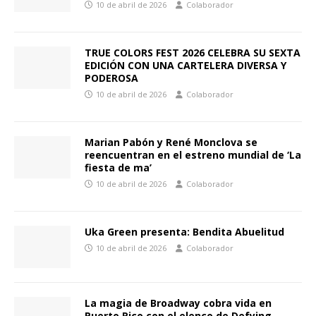
10 de abril de 2026
Colaborador
TRUE COLORS FEST 2026 CELEBRA SU SEXTA
EDICIÓN CON UNA CARTELERA DIVERSA Y
PODEROSA
10 de abril de 2026
Colaborador
Marian Pabón y René Monclova se
reencuentran en el estreno mundial de ‘La
fiesta de ma’
10 de abril de 2026
Colaborador
Uka Green presenta: Bendita Abuelitud
10 de abril de 2026
Colaborador
La magia de Broadway cobra vida en
Puerto Rico con el elenco de Defying