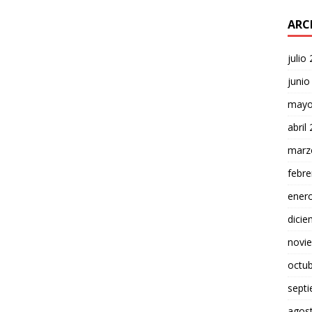
ARC
julio
junio
mayo
abril
marz
febre
ener
dici
novi
octu
sept
agos