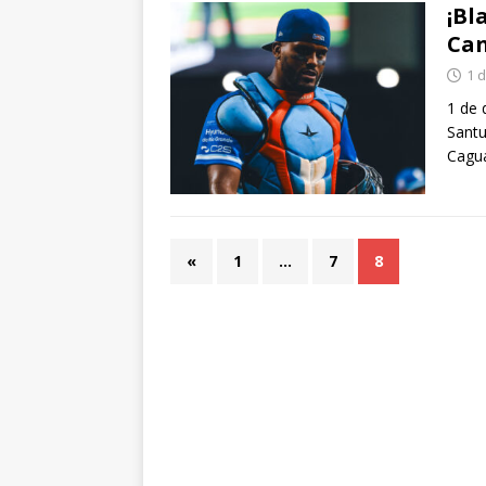
¡Bl
Can
1 
1 de 
Santu
Cagu
«
1
…
7
8