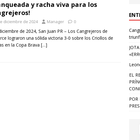
anqueada y racha viva para los
grejeros!
ENT
de diciembre de 2024
Manager
0
Cangr
diciembre de 2024, San Juan PR – Los Cangrejeros de
triun
rce lograron una sólida victoria 3-0 sobre los Criollos de
as en la Copa Brava
[…]
JOTA
«ERR
Leone
EL R
PRÍN
CON
POR 
PRES