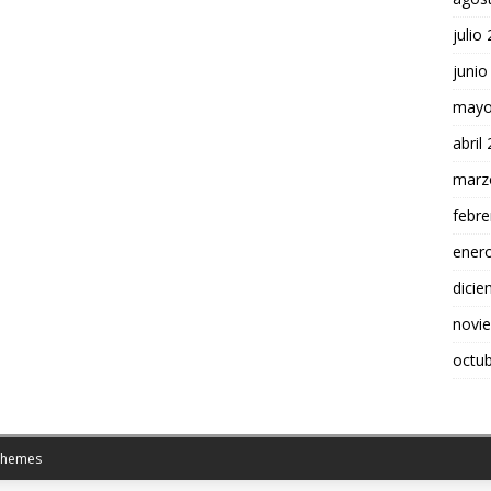
julio
junio
mayo
abril
marz
febre
ener
dici
novi
octu
Themes