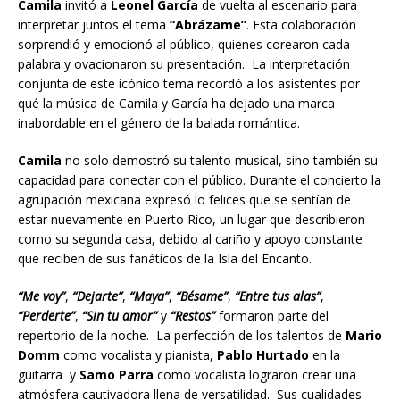
Camila
invitó a
Leonel
García
de vuelta al escenario para
interpretar juntos el tema
“Abrázame”
. Esta colaboración
sorprendió y emocionó al público, quienes corearon cada
palabra y ovacionaron su presentación. La interpretación
conjunta de este icónico tema recordó a los asistentes por
qué la música de Camila y García ha dejado una marca
inabordable en el género de la balada romántica.
Camila
no solo demostró su talento musical, sino también su
capacidad para conectar con el público. Durante el concierto la
agrupación mexicana expresó lo felices que se sentían de
estar nuevamente en Puerto Rico, un lugar que describieron
como su segunda casa, debido al cariño y apoyo constante
que reciben de sus fanáticos de la Isla del Encanto.
“Me voy”
,
“Dejarte”
,
“Maya”
,
“Bésame”
,
“Entre tus alas”
,
“Perderte”
,
“Sin tu amor”
y
“Restos”
formaron parte del
repertorio de la noche. La perfección de los talentos de
Mario
Domm
como vocalista y pianista,
Pablo Hurtado
en la
guitarra y
Samo Parra
como vocalista lograron crear una
atmósfera cautivadora llena de versatilidad. Sus cualidades